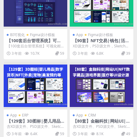
BI可视化
Figma设计模板
App
Figma设计模板
【100套后台管理系统】可视
【90套】NFT交易|钱包|活动
化框架界面sketch素材模板UI
约定|任务管理|财务等设计源
【100套后台管理系统】可视化框
XD源文件，PSD源文件，Sketch源
设计PSD合集最新源文件
文件
架界面sketch素材模板UI设计PSD
文件，Figma源文件是当前设计领
3 年前
10.7K
59
3 年前
6.8K
39
合集源文...
域中的...
App
ERP
App
CRM
【129套】3D图标|婴儿用品|
【80套】金融科技|网站UI|N
数字货币|NFT|外卖|宠物|美
FT数字藏品|游戏界面|医疗等
含XD源文件、PSD源文件、Sketch
含XD源文件、PSD源文件、Sketch
发预约等设计源文件下载
UI设计源文件含XD源文件、P
源文件、Figma源文件 3D Crea...
源文件、Figma源文件 ...
3 年前
6.4K
59
3 年前
8.1K
49
SD源文件、Sketch源文件、F