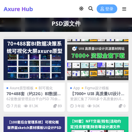
登录
PSD源文件
Axure原型模板
BI可视化
App
Figma设计模板
70+488套（约22G）BI数据决
【7000+ UI8 高质量UI设计资
策系统可视化大屏axure原型
源】源文件全套下载
62套数据管理后台平台PSD 70余款
资源汇集了7000多个高质量的UI设
模版&UI设计素材PSD源文件
axure大屏BI可视化设计 356套数
计素材，由UI8团队制作的，可以用
7 月前
81.3K
89
3 年前
9.0K
0
据...
于各种不同...