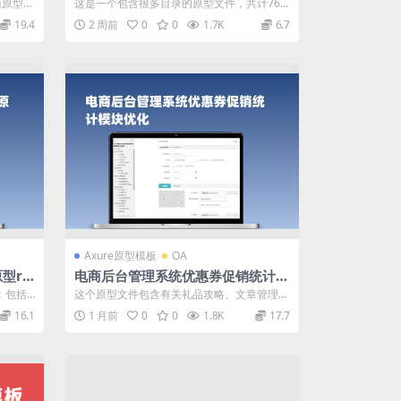
（源文件+流程图） – 完整功能覆盖
面原型设
这是一个包含很多目录的原型文件，共计76
册...
个目录。目录内容涵盖了用户注册登陆、首
19.4
2 周前
0
0
1.7K
6.7
页...
Axure原型模板
OA
型rp
电商后台管理系统优惠券促销统计模
块axure产品原型下载
：包括
这个原型文件包含有关礼品攻略、文章管理、
...
优惠券、活动数据统计、促销管理、商品管
16.1
1 月前
0
0
1.8K
17.7
理...