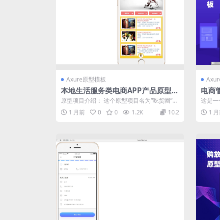
Axure原型模板
Axu
本地生活服务类电商APP产品原型模
电商
板案例Axure RP源文件下载
载
原型项目介绍： 这个原型项目名为“吃货圈”，
这是一
是一个针对美食爱好者的移动应用，旨在...
盖了系
1 月前
0
0
1.2K
10.2
1 
品...