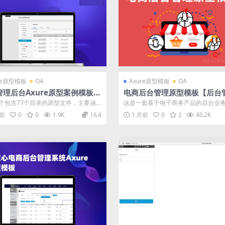
re原型模板
OA
Axure原型模板
OA
管理后台Axure原型案例模板下
电商后台管理原型模板【后台
统rp原型全套】B2B2C商城
个包含77个目录的原型文件，主要涵
这是一套基于电子商务产品的后台业
版
统设置、管理员管理、配送管理、商
统原型模板。适用于火热的做跨境购
月前
0
0
1.9K
16.4
1 月前
0
2
40.2K
交...