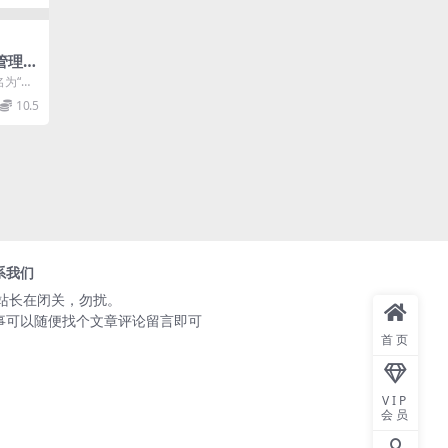
管理系
为“店
...
10.5
系我们
️站长在闭关，勿扰。
事可以随便找个文章评论留言即可
首页
VIP
会员