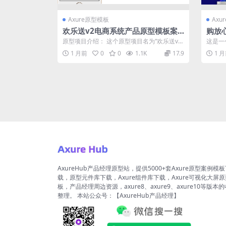
Axure原型模板
Axu
欢乐送v2电商系统产品原型模板案
购放
例Axure RP源文件下载
模板
原型项目介绍： 这个原型项目名为“欢乐送v
这是一
2”，是一个移动应用的原型设计，旨在提...
包含8
1 月前
0
0
1.1K
17.9
1 
AxureHub产品经理原型站，提供5000+套Axure原型案例模
载，原型元件库下载，Axure组件库下载，Axure可视化大屏
板，产品经理周边资源，axure8、axure9、axure10等版本
整理。 本站公众号：【AxureHub产品经理】