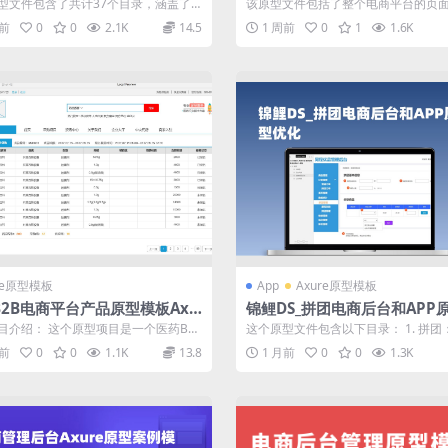
e rp源文件下载
文件下载
型文件包含了共计37个目录，涵盖了
该原型文件包括了整个电商平台的页
各个页面和功能。具体目录内容包
计，共计36个目录，包括了需求分析、注
周前
0
0
2.1K
14.5
1 周前
0
1
1.6K
re原型模板
App
Axure原型模板
B2B电商平台产品原型模板Axu
锦鲤DS_拼团电商后台和APP原
RP源文件下载
下载
目介绍： 这个原型项目是一个医药B2
这个原型文件包含以下目录： 1. 拼团
网站，旨在为医药行业的采购商和供...
拼团活动的详情页面、参与拼团流程等内
月前
0
0
1.1K
13.8
1 月前
0
0
1.3K