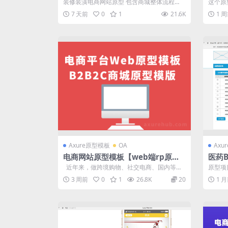
e rp原型免费下载
xur
装修装潢电商网站原型 包含商城整体流程
这个原
图、订单正流程图、注册登录流程图、退换货
网站的
7 天前
0
1
21.6K
1 
流...
括：...
Axure原型模板
OA
Axu
电商网站原型模板【web端rp原型
医药
全套】B2B2C商城原型模版
re 
近年来，做跨境购物、社交电商、国内等新
原型项
兴围绕电商的平台数不胜数。 ...
B电商
3 周前
0
1
26.8K
20
1 