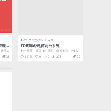
Axure原型模板
电商
管理系
TOB商城/电商前台系统
原型模
务管理系
包含登录、首页（轮播图、套餐推荐、热门活
物、社
动、热门品类、新品推荐、合作品牌展
38
1 月前
0
0
278
20
示）、...