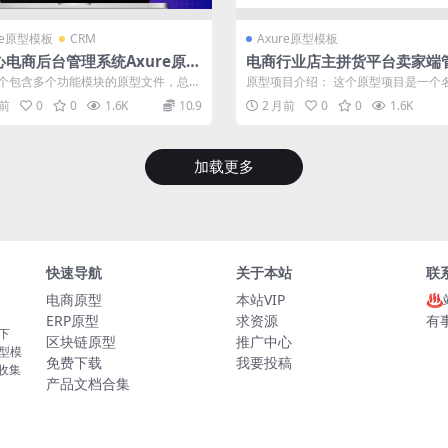
re原型模板
CRM
Axure原型模板
心电商后台管理系统Axure原型
电商行业店主拼货平台卖家端
下载
统Axure原型模板
个包含多个功能模块的原型文件，总共
原型项目介绍： 这个原型项目是一个名
7个目录。主要包括后台管理登录、数...
主拼货卖家端”的电商平台后台管理系统。
月前
0
0
1.6K
10.9
2 月前
0
0
1.6K
加载更多
快速导航
关于本站
联
电商原型
本站VIP
♨
ERP原型
求资源
有
板下
区块链原型
推广中心
原型模
免费下载
我要投稿
的收集
产品文档合集