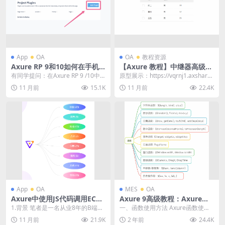
App
OA
OA
教程资源
Axure RP 9和10如何在手机
【Axure 教程】中继器高级用
主屏幕上添加原型图标｜axur
法-列表复选｜axurehub设计
有同学提问：在Axure RP 9 /10中
原型展示：https://vqrnj1.axshare.
ehub设计教程
教程
创建的原型演示地址，如何添加自
com 所需元件： ax...
11 月前
15.1K
11 月前
22.4K
定义图...
App
OA
MES
OA
Axure中使用JS代码调用ECha
Axure 9高级教程：Axure函
rts、AntV图表｜axurehub
数使用手册｜axurehub设计
1.背景 笔者是一名从业8年的B端产
一、函数使用方法 Axure函数使用
设计教程
教程
品经理，先后在政府行业、能源行
的基本语法是：用”[[ ]]”双方括号
11 月前
21.9K
2 年前
24.4K
业、交通行业任...
（即英...