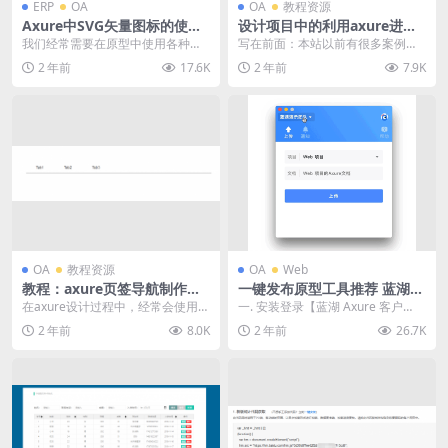
ERP
OA
OA
教程资源
Axure中SVG矢量图标的使用
设计项目中的利用axure进度
方法及资源推荐｜axurehub
条的横向滑块｜axurehub设
我们经常需要在原型中使用各种各
写在前面：本站以前有很多案例教
设计教程
计教程
样的图标，所以往往需要大量的图
程，随着axure软件的升级，可能有
2 年前
17.6K
2 年前
7.9K
标素材。并且，为了保...
些地方已经不正...
OA
教程资源
OA
Web
教程：axure页签导航制作教
一键发布原型工具推荐 蓝湖A
程（复用性高）｜axurehub
xure客户端｜axurehub设计
在axure设计过程中，经常会使用到
一. 安装登录【蓝湖 Axure 客户
设计教程
教程
页签导航，往往需要区别选中和未
端】 蓝湖【Axure 客户端】下载地
2 年前
8.0K
2 年前
26.7K
选中效果时，那...
址 ...