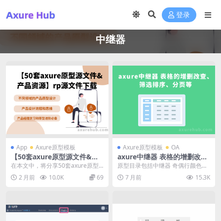
登录
中继器
App
Axure原型模板
Axure原型模板
OA
【50套axure原型源文件&产
axure中继器 表格的增删改
品资源】rp源文件下载
查、筛选排序、分页等-免费下
在本文中，将分享50套axure原型
原型目录包括中继器 奇偶行颜色不
载
源文件&产品资源，以帮助您进一
一样 悬停高亮显示 分页 筛选与排
2 月前
10.0K
69
7 月前
15.3K
步学习...
序 表格的增删...