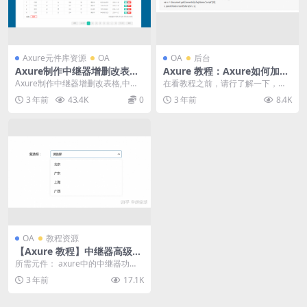
Axure元件库资源
OA
OA
后台
Axure制作中继器增删改表
Axure 教程：Axure如何加载
格，增、删、改、查、排序等
第三方脚本！｜axurehub设
Axure制作中继器增删改表格,中继
在看教程之前，请行了解一下，什
（附教程及RP源文件）
计教程
器应用表格-增、删、改、查、排序
么时javascirpt。JavaScript入门...
3 年前
43.4K
0
3 年前
8.4K
见下载源文...
OA
教程资源
【Axure 教程】中继器高级用
法-下拉多选｜axurehub设计
所需元件： axure中的中继器功
教程
能：2 个，一个对应标签，一个对
3 年前
17.1K
应下拉列表； ...