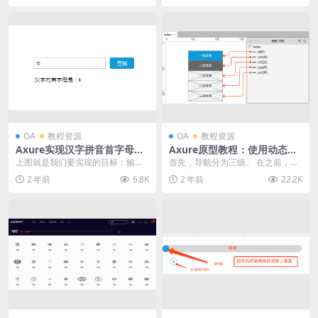
OA
教程资源
OA
教程资源
Axure实现汉字拼音首字母查
Axure原型教程：使用动态面
询（非JS版）｜axurehub设
板简单实现三级菜单｜axureh
上图就是我们要实现的目标：输入
首先，导航分为三级。 在之前，我
计教程
ub设计教程
一个汉字能够查到它的拼音首字
曾经做过抽屉导航的案例，不过那
2 年前
6.8K
2 年前
22.2K
母。 实际上，明白了实...
个是二级的。 既然...