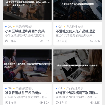
OA
产品经理知识
OA
产品经理知识
小米区域经理和美团外卖渠道
不爱社交的人任产品经理是什
经理，各位大神们，给个建
么结果?
小米区域经理和美团外卖渠道经
在当今竞争激烈的商业环境中，产
议，哪个更有前景?
理，哪个更有前景？ 作为小米区域
品经理是一个重要的角色。然而，
3 年前
3.9K
3 年前
3.2K
经理和美团外卖渠道经...
不爱社交的人是否适合...
OA
产品经理知识
OA
产品经理知识
准备投递软件开发的岗位，可
成都事业编和福州互联网游戏
以写之前产品经理实习的经历
公司offer选哪个？
在准备投递软件开发岗位时，将之
在做出职业发展决策时，选择一个
吗？
前的产品经理实习经历纳入简历中
合适的工作机会非常重要。成都事
3 年前
3.2K
3 年前
3.3K
是完全可以的。虽然产...
业编和福州互联网游戏...