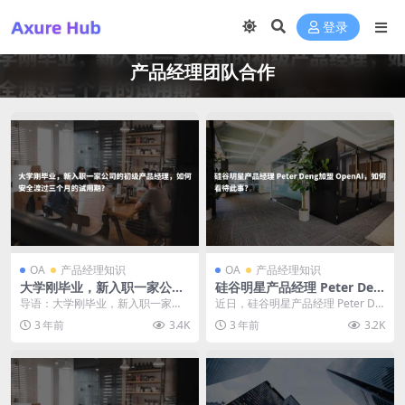
登录
产品经理团队合作
OA
产品经理知识
OA
产品经理知识
大学刚毕业，新入职一家公司
硅谷明星产品经理 Peter Den
的初级产品经理，如何安全渡
g加盟 OpenAI，如何看待此
导语：大学刚毕业，新入职一家公
近日，硅谷明星产品经理 Peter De
过三个月的试用期？
事？
司的初级产品经理，试用期对于良
ng 正式加盟人工智能公司 OpenA
3 年前
3.4K
3 年前
3.2K
好的职业发展至关重要...
I...