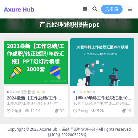
登录
产品经理述职报告ppt
Axure原型模板
OA
OA
Web
2024最新【工作总结/工作述
【年中/年终工作述职汇报10
职/转正述职/年终汇报】PPT
套高品质PPT模版】（页面底
工作总结/工作述职/转正述职/年终
10套产品经理年中/年终工作述职汇
幻灯片模版3000套
部免费下载）产品经理2023最
汇报，PPT幻灯片模版3000套 仅展
报PPT模板的下载，可以帮助产品
2 年前
11.3K
9.9
3 年前
5.2K
19
新文档合集
示部分，...
经理们更好地展...
Copyright © 2023
AxureHub 产品经理原型资源平台
- All rights reserved
陕ICP备2022005228号-1