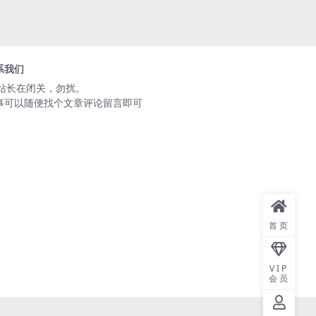
系我们
️站长在闭关，勿扰。
事可以随便找个文章评论留言即可
首页
VIP
会员