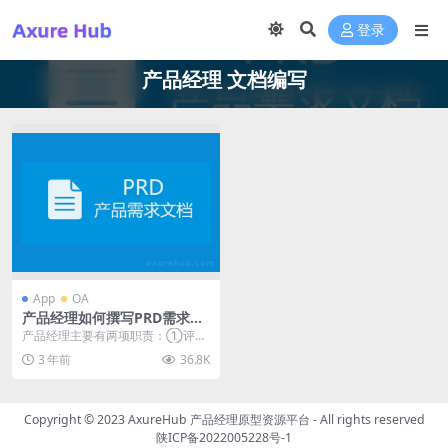
登录
产品经理 文档编写
App
OA
产品经理如何撰写PRD需求文
档（规范入门篇）
产品经理主要有两项职责：①评估
产品机会 ② 定义要开发的产品；
3 年前
36.8K
前者我们在上篇的...
Copyright © 2023
AxureHub 产品经理原型资源平台
- All rights reserved
陕ICP备2022005228号-1