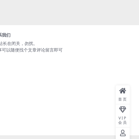
系我们
️站长在闭关，勿扰。
事可以随便找个文章评论留言即可
首页
VIP
会员