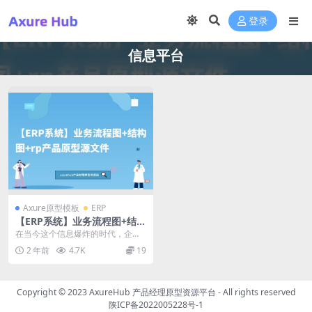
登录
信息平台
Axure原型模板
ERP
【ERP系统】业务流程图+结构
图+rp产品原型源文件
在当今这个信息爆炸的时代，企业
面临着前所未有的挑战和机遇。如
2 年前
4.7K
19
何有效地整合和管理企...
Copyright © 2023
AxureHub 产品经理原型资源平台
- All rights reserved
陕ICP备2022005228号-1