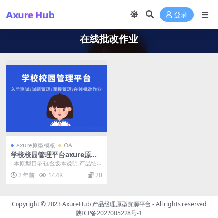
登录
在线批改作业
Axure原型模板
OA
学校校园管理平台axure原型
文件入学测试/在线批改作业
本原型目录包含版本说明 产品结
构图（思维导图） 产品流程图 用例
2 年前
14.4K
20
图...
Copyright © 2023
AxureHub 产品经理原型资源平台
- All rights reserved
陕ICP备2022005228号-1