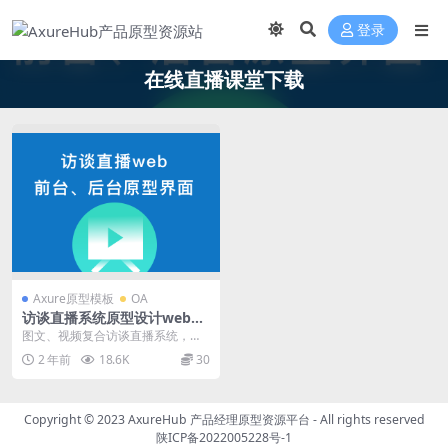
登录
在线直播课堂下载
Axure原型模板
OA
访谈直播系统原型设计web前
台，后台管理，及业务流程图
图文、视频复合访谈直播系统，以
图文快速直播为主要业务，设计相
2 年前
18.6K
30
关前端页面和后台管理...
Copyright © 2023
AxureHub 产品经理原型资源平台
- All rights reserved
陕ICP备2022005228号-1