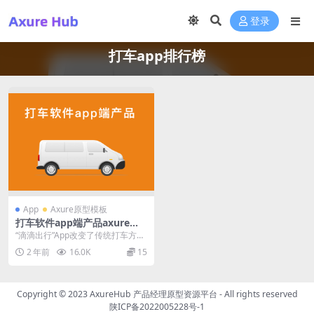
登录
打车app排行榜
App
Axure原型模板
打车软件app端产品axure原
型下载（类似滴滴打车高德打
“滴滴出行”App改变了传统打车方
车等）
式，建立培养出大移动互联网时代
2 年前
16.0K
15
下引领的用户现代...
Copyright © 2023
AxureHub 产品经理原型资源平台
- All rights reserved
陕ICP备2022005228号-1