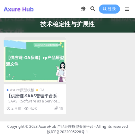
登录
技术稳定性与扩展性
Axure原型模板
OA
【供应链-SAAS管理平台系
统】rp产品原型源文件
SAAS（Software as a Service）
管理平台系统...
2 月前
4.0K
19
Copyright © 2023
AxureHub 产品经理原型资源平台
- All rights reserved
陕ICP备2022005228号-1