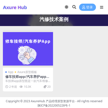
登录
汽修技术案例
App
Axure原型模板
修车技师app/汽车养护app产
品axure原型图
车技师app原型图是一款汽车维修
应用，车车技师app可以帮助维修
2 年前
10.3K
20
师快速查询汽车型...
Copyright © 2023
AxureHub 产品经理原型资源平台
- All rights reserved
陕ICP备2022005228号-1