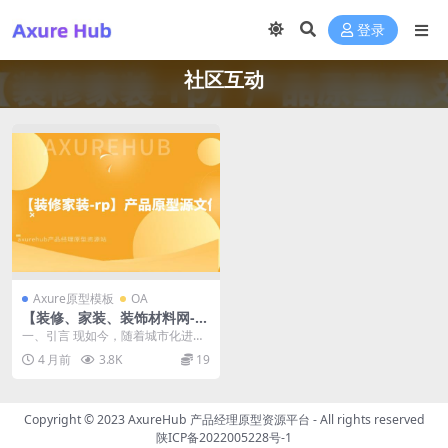
登录
社区互动
Axure原型模板
OA
【装修、家装、装饰材料网-r
p】产品原型源文件
一、引言 现如今，随着城市化进程
的不断推进和人们生活水平的提
4 月前
3.8K
19
高，对于房屋的装修和...
Copyright © 2023
AxureHub 产品经理原型资源平台
- All rights reserved
陕ICP备2022005228号-1