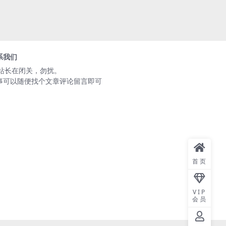
系我们
️站长在闭关，勿扰。
事可以随便找个文章评论留言即可
首页
VIP
会员