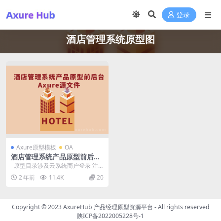
登录
酒店管理系统原型图
Axure原型模板
OA
酒店管理系统产品原型前后台
Axure源文件
原型目录涉及云系统商户登录 注
册 企业注册资质信息提交页 基础设
2 年前
11.4K
20
置...
Copyright © 2023
AxureHub 产品经理原型资源平台
- All rights reserved
陕ICP备2022005228号-1