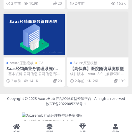
+后台原型）
程梳理 设备绑定/连接流程 微商城
面 搜索结果 直播 直播详情 直播...
2 年前
10.9K
20
2 年前
16.3K
下单支付流...
Axure原型模板
OA
Axure原型模板
Saas经销商业务管理系统/部
【高保真】医院随访系统原型
门管理/职位管理/员工管理/仓
基本资料 公司信息 公司信息 部门
软件版本：Axure8.0（兼容9和1
库管理/商品管理-后台管理系
管理 部门管理 职位管理 职位管...
0） 产品类型：医疗健康 本作品为
2 年前
14.1K
20
2 年前
261
19.9
统、rp原型、axure原型
患者随访...
Copyright © 2023
AxureHub 产品经理原型资源平台
- All rights reserved
陕ICP备2022005228号-1
粤公网安备 44030402004845号