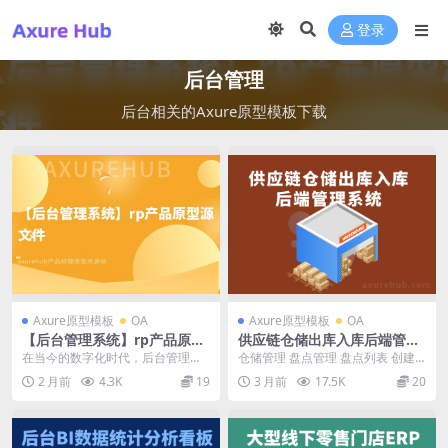
登录
后台管理
后台相关的Axure原型模板下载
Axure原型模板
OA
Axure原型模板
OA
【后台管理系统】rp产品原型
供应链仓储出库入库后端管理
源文件
wms原型系统-rp原型、axur
在当今的数字化时代，后台管理系
仓储管理 盘点管理 盘点列表 创建
e原型
统已成为企业运营的关键支持工
盘点单 编辑盘点单 盘点单详情 导
2 月前
4.3K
19
3 月前
17.5K
20
具。本文将深入探讨后台...
出 盘点类型...