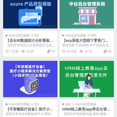
Axure原型模板
OA
Axure原型模板
ERP
【后台BI数据统计分析看板】
【erp系统大型线下零售门店E
axure 产品原型模板设计
RP中台后台管理系统】产品ax
原型目录包括认证系统监控 认证
整体业务-产品架构: 本产品旨在为
ure原型需求文档
监控预警 统计分析 门户系统监控
大型线下零售门店提供一套完整的E
7 月前
20.3K
19
10 月前
18.1K
38
门...
RP中台后台管...
Axure原型模板
OA
App
Axure原型模板
【可穿戴医疗设备】医疗小程
HRM线上教育app带后台管理
序解决方案原型（小程序端
原型源文件
原型目录包括功能架构V1.0 逻辑流
原型目录包括移动端 课程 搜索页