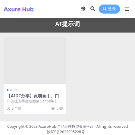
登录
AI提示词
AIGC
【AIGC分享】灵魂画手、口语
转提示语、提示语辅助、AI工
1. 灵魂画手生成图像 Scribble Diffu
具合集
sion https://s...
3 年前
5.4K
Copyright © 2023
AxureHub 产品经理原型资源平台
- All rights reserved
陕ICP备2022005228号-1