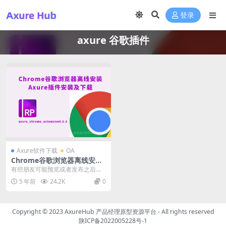
登录
axure 谷歌插件
Axure软件下载
OA
Chrome谷歌浏览器离线安装
Axure插件安装及下载 axure_
有些朋友可能预览或者发布之后不
chrome_extension
能直接预览axure的html文件，因
5 年前
24.2K
0
为浏览器可能...
Copyright © 2023
AxureHub 产品经理原型资源平台
- All rights reserved
陕ICP备2022005228号-1