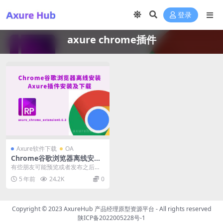
登录
axure chrome插件
Axure软件下载
OA
Chrome谷歌浏览器离线安装
Axure插件安装及下载 axure_
有些朋友可能预览或者发布之后不
chrome_extension
能直接预览axure的html文件，因
5 年前
24.2K
0
为浏览器可能...
Copyright © 2023
AxureHub 产品经理原型资源平台
- All rights reserved
陕ICP备2022005228号-1