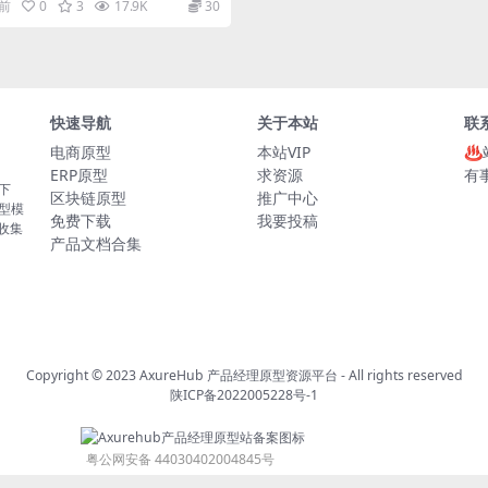
年前
0
3
17.9K
30
快速导航
关于本站
联
电商原型
本站VIP
♨
ERP原型
求资源
有
板下
区块链原型
推广中心
原型模
免费下载
我要投稿
的收集
产品文档合集
Copyright © 2023
AxureHub 产品经理原型资源平台
- All rights reserved
陕ICP备2022005228号-1
粤公网安备 44030402004845号