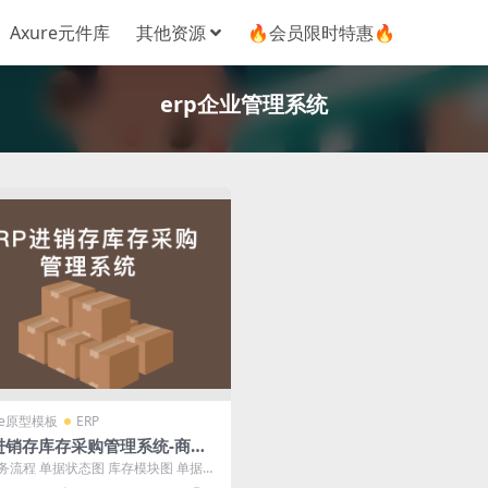
Axure元件库
其他资源
🔥会员限时特惠🔥
erp企业管理系统
re原型模板
ERP
P进销存库存采购管理系统-商家
后台-完整版Axure源文件
务流程 单据状态图 库存模块图 单据联
系统 登录界面 首页 初始化...