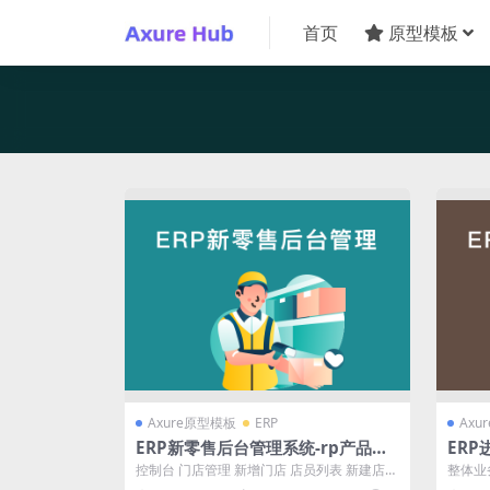
首页
原型模板
Axure原型模板
ERP
Axu
ERP新零售后台管理系统-rp产品原
ER
型源文件
版电商
控制台 门店管理 新增门店 店员列表 新建店员
整体业
账号 商品管理 商品分类 新增商品...
动说明 