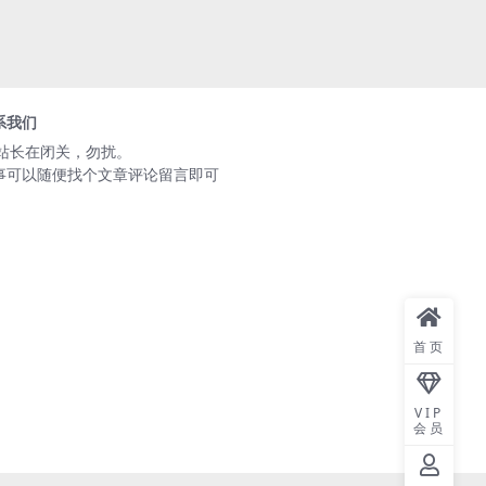
系我们
️站长在闭关，勿扰。
事可以随便找个文章评论留言即可
首页
VIP
会员