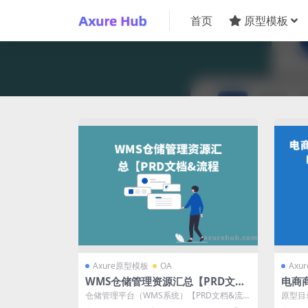
首页
原型模板
Axure原型模板
OA
Axu
WMS仓储管理资源汇总【PRD文档
电商商
&流程图&原型&行业调研报告完整
求文档
仓储管理平台（WMS系统）【PRD文档&流程
原型目
材料】
图&原型&行...
录/版本