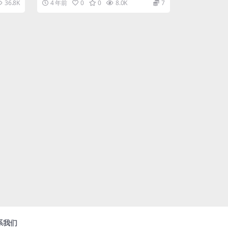
36.8K
4 年前
0
0
8.0K
7
下...
系我们