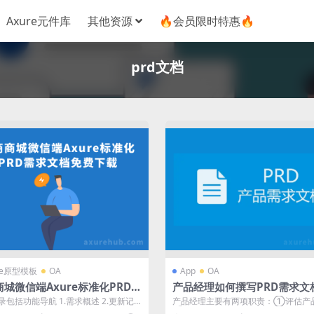
Axure元件库
其他资源
🔥会员限时特惠🔥
prd文档
re原型模板
OA
App
OA
城微信端Axure标准化PRD需
产品经理如何撰写PRD需求文
-免费axure下载
范入门篇）
录包括功能导航 1.需求概述 2.更新记
产品经理主要有两项职责：①评估产
管理 3.需求结构图 4....
② 定义要开发的产品；前者我们在上篇