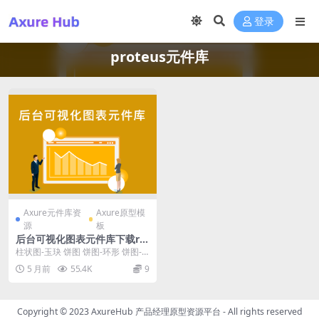
登录
proteus元件库
Axure元件库资
Axure原型模
源
板
后台可视化图表元件库下载rp-
免费下载
柱状图-玉玦 饼图 饼图-环形 饼图-
嵌套 饼图-玫瑰 雷达图 雷达图-区域
5 月前
55.4K
9
仪...
Copyright © 2023
AxureHub 产品经理原型资源平台
- All rights reserved