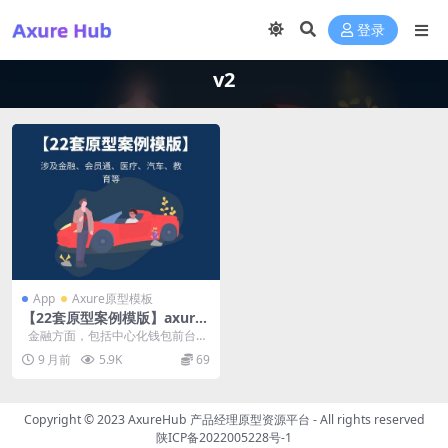
登录
v2
App
Axure原型模板
【22套原型案例模版】axure
rp源文件下载涉及金融、会员
金融方面，包括中心化钱包前台、
通、医疗、汽车、教育等
金正大PDA、捷财pc端以及黄金交
9 月前
5.9K
69
易...
Copyright © 2023
AxureHub 产品经理原型资源平台
- All rights reserved
陕ICP备2022005228号-1