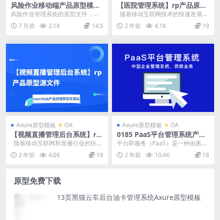
风险作业移动端产品原型模板
【医院管理系统】rp产品原型
axure rp源文件
源文件
风险作业管理系统的原型文件，共
随着移动互联网技术的快速发展，
包含22个目录。 目录内容包括登录
数字化医疗服务已经成为医疗行业
7 月前
2.1K
14.5
2 年前
4.1K
19
界面、首页、作业...
的重要...
Axure原型模板
OA
Axure原型模板
OA
【视频直播管理后台系统】rp
0185 PaaS平台管理系统产品
产品原型源文件
原型设计 （中型企业管理系
随着移动互联网和直播行业的快速
平台即服务（PaaS）是一种由第三
统、贷款业务）axure源文件
发展，视频直播管理后台系统在直
方提供硬件和应用软件平台的云计
2 年前
4.0K
19
2 年前
10.4K
18
播平台...
算 管理基础架构...
原型免费下载
13页黑猫云车后台油卡管理系统Axure原型模板