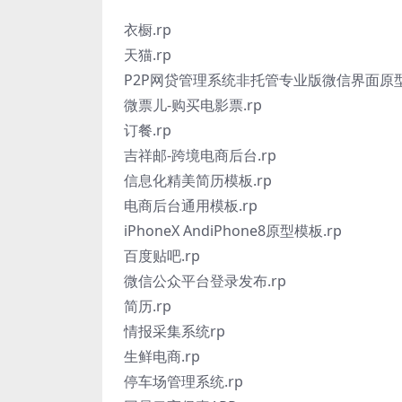
衣橱.rp
天猫.rp
P2P网贷管理系统非托管专业版微信界面原型V1
微票儿-购买电影票.rp
订餐.rp
吉祥邮-跨境电商后台.rp
信息化精美简历模板.rp
电商后台通用模板.rp
iPhoneX AndiPhone8原型模板.rp
百度贴吧.rp
微信公众平台登录发布.rp
简历.rp
情报采集系统rp
生鲜电商.rp
停车场管理系统.rp