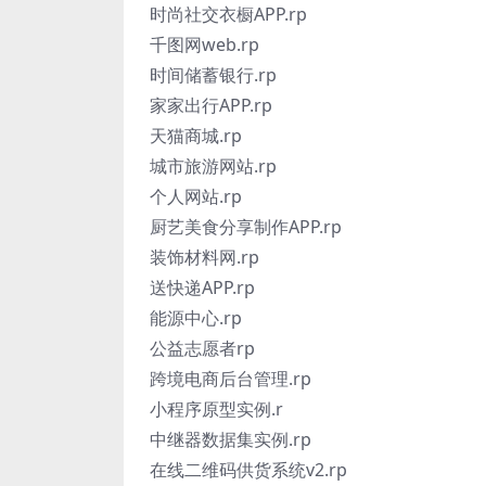
时尚社交衣橱APP.rp
千图网web.rp
时间储蓄银行.rp
家家出行APP.rp
天猫商城.rp
城市旅游网站.rp
个人网站.rp
厨艺美食分享制作APP.rp
装饰材料网.rp
送快递APP.rp
能源中心.rp
公益志愿者rp
跨境电商后台管理.rp
小程序原型实例.r
中继器数据集实例.rp
在线二维码供货系统v2.rp