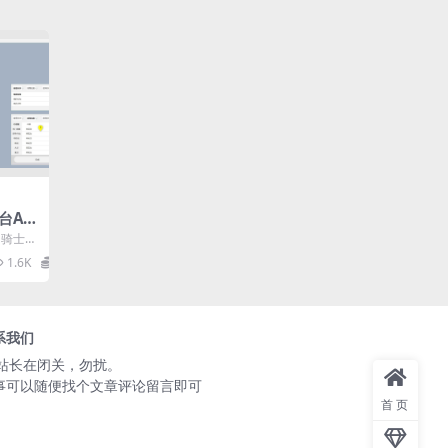
台Ax
 骑士特
： 旅行
1.6K
15.7
系我们
️站长在闭关，勿扰。
事可以随便找个文章评论留言即可
首页