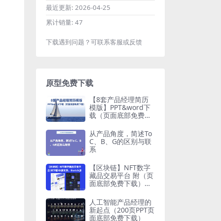
最近更新:
2026-04-25
累计销量:
47
下载遇到问题？可联系客服或反馈
原型免费下载
【8套产品经理简历
模版】PPT&word下
载（页面底部免费下
载）
从产品角度，简述To
C、B、G的区别与联
系
【区块链】NFT数字
藏品交易平台 附（页
面底部免费下载）下
载XD源文件、Sketch
源文件、Figma源文
人工智能产品经理的
件
新起点（200页PPT页
面底部免费下载）