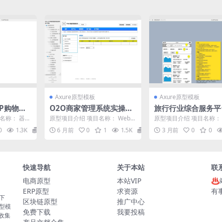
Axure原型模板
Axure原型模板
P购物车
O2O商家管理系统实操项
旅行行业综合服务平
模板
目Axure原型模板下载
ure原型模板
名称： 器物
原型项目介绍 项目名称： Web_
原型项目介绍 项目名称：
是一个购物类
O2O商家管理系统实操项目RP原
权旅行 原型文档包含内容
0
1.3K
12
6 月前
0
1
1.5K
11.9
3 月前
0
0
型 原型介绍：...
相关页面：包括旅...
快速导航
关于本站
联
电商原型
本站VIP
♨
ERP原型
求资源
有
板下
区块链原型
推广中心
原型模
免费下载
我要投稿
的收集