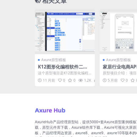
相关文章
Axure原型模板
Axure原型模板
K12图形化编程软件二期v
家居行业电商AP
2.0.1产品原型模板案例Ax
页面Axure原型
这个原型项目是K12图形化编程
原型项目介绍： 项目
ure源文件下载
软件二期v2.0.1版本，旨在为K12
APP 原型介绍： 这
11 月前
0
0
1.2K
13.7
5 月前
0
教育阶段的学...
APP的原型设...
AxureHub产品经理原型站，提供5000+套Axure原型案例模
载，原型元件库下载，Axure组件库下载，Axure可视化大屏
板，产品经理周边资源，axure8、axure9、axure10等版本