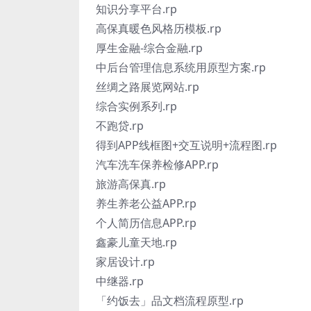
知识分享平台.rp
高保真暖色风格历模板.rp
厚生金融-综合金融.rp
中后台管理信息系统用原型方案.rp
丝绸之路展览网站.rp
综合实例系列.rp
不跑贷.rp
得到APP线框图+交互说明+流程图.rp
汽车洗车保养检修APP.rp
旅游高保真.rp
养生养老公益APP.rp
个人简历信息APP.rp
鑫豪儿童天地.rp
家居设计.rp
中继器.rp
「约饭去」品文档流程原型.rp