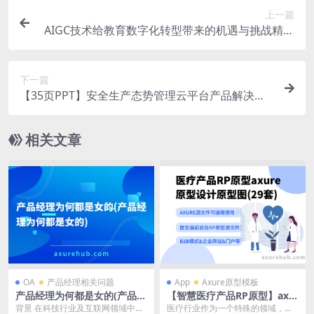
上一篇
AIGC技术给教育数字化转型带来的机遇与挑战精简
版2023（PDF）
下一篇
【35页PPT】安全生产态势管理云平台产品解决方
案（精品）
相关文章
OA
产品经理相关问题
App
Axure原型模板
产品经理为何都是女的(产品经
【智慧医疗产品RP原型】axu
理为何都是女的)
re原型设计原型图(29套)交互
背景 在科技行业及互联网领域中，
医疗行业作为一个特殊的领域，需