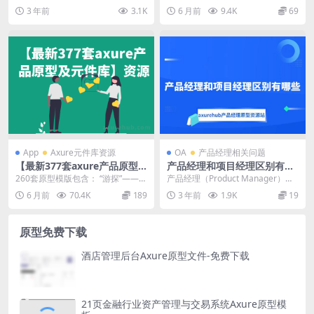
原型源文件
产品经理这个职位确实更多地由女
要更加高效的产品设计和交互体
3 年前
3.1K
6 月前
9.4K
69
性担任。这个现象在...
验，以提高医疗行业的服...
App
Axure元件库资源
OA
产品经理相关问题
【最新377套axure产品原型
产品经理和项目经理区别有哪
及元件库】资源下载
些
260套原型模版包含： “游探”——旅
产品经理（Product Manager）和
游社交类app产品原型（含交互）.r
项目经理（Project Manag...
6 月前
70.4K
189
3 年前
1.9K
19
p 5...
原型免费下载
酒店管理后台Axure原型文件-免费下载
21页金融行业资产管理与交易系统Axure原型模