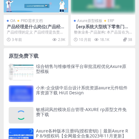
OA
PRD需求文档
Axure原型模板
ERP
产品经理是什么岗位(产品经理
【erp系统大型线下零售门店E
的职责和作用)
RP中台后台管理系统】产品ax
产品经理的定义 产品经理是负责产
整体业务-产品架构: 本产品旨在为
ure原型需求文档
品规划、开发和推广的职业。他们
大型线下零售门店提供一套完整的E
3 年前
2.9K
10 月前
18.1K
38
负责整个产品生命周...
RP中台后台管...
原型免费下载
综合销售与维修维保平台审批流程优化Axure原
型模板
小米-企业级中后台设计系统资源axure元件组件
库资源下载 HiUI Design
敏感词风控模块后台管理-AXURE rp原型文件免
费下载
Axure各种版本注册码(授权密钥) | 最新Axure R
P 8/9授权码【全网最全合集2023年11月更新】