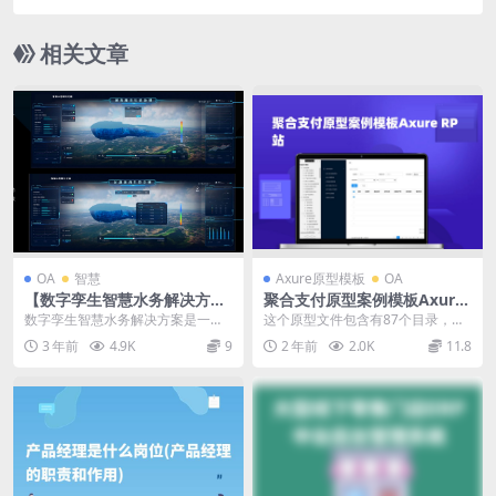
相关文章
OA
智慧
Axure原型模板
OA
【数字孪生智慧水务解决方
聚合支付原型案例模板Axure
案】方案PPT下载
RP源文件下载
数字孪生智慧水务解决方案是一种
这个原型文件包含有87个目录，主
基于数字孪生技术和物联网技术的
要内容如下： 1. 交易管理 2. 交易订
3 年前
4.9K
9
2 年前
2.0K
11.8
水务管理系统。该方案...
单查询...