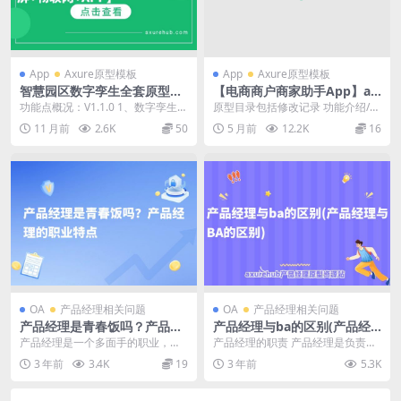
App
Axure原型模板
App
Axure原型模板
智慧园区数字孪生全套原型
【电商商户商家助手App】ax
【大屏+物联网+APP】
ure产品经理原型模板
功能点概况：V1.1.0 1、数字孪生大
原型目录包括修改记录 功能介绍/流
屏：园区态势、智能安防、智能巡
程图 全局样式 交互互动 时间格式
11 月前
2.6K
50
5 月前
12.2K
16
检、设备管...
异常处理 ...
OA
产品经理相关问题
OA
产品经理相关问题
产品经理是青春饭吗？产品经
产品经理与ba的区别(产品经
理的职业特点
理与BA的区别)
产品经理是一个多面手的职业，他
产品经理的职责 产品经理是负责产
们需要具备多种技能和特点，以成
品全生命周期的人员，他们负责定
3 年前
3.4K
19
3 年前
5.3K
功地管理和推动产品的...
义产品的愿景和战略...