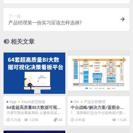
看待此事？
下一篇
产品经理第一份实习应该怎样选择?
相关文章
App
Axure原型模板
OA
产品文档整理
64套超高质量BI大数据可视化
中台战略/解决方案/蓝图全景
决策看板平台系统
图方案/架构图【2023第一
大屏可视化看板系统 云服务器监控
1、某商银行总台中台架构设计图，
期】
运维平台六十四 某城市景点访客数
某商银行数据中台业务流如下 数据
5 月前
12.5K
44
4 年前
11.2K
据可视化平台六十...
源→数据集成→数...