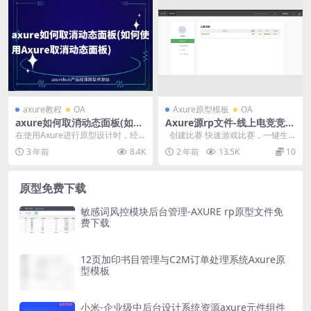
axure教程
OA
Axure原型模板
OA
axure如何取消动态面板(如何
Axure源rp文件-线上电竞竞技
使用Axure取消动态面板)
赛事游戏直播比赛平台web
在使用Axure进行原型设计时，经
创建比赛 快速游戏比赛，一键生
常会遇到需要取消动态面板的情
成用户的对阵图 在线聊天 比赛聊天
3 年前
8.4K
2 年前
13.5K
10
况。动态面板是Ax...
室...
原型免费下载
敏感词风控模块后台管理-AXURE rp原型文件免
费下载
12页加印书目管理与C2M订单处理系统Axure原
型模板
小米-企业级中后台设计系统资源axure元件组件