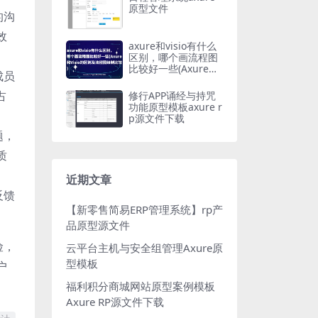
原型文件
的沟
效
axure和visio有什么
区别，哪个画流程图
比较好一些(Axure和
成员
Visio的区别及流程图
绘制比较)
占
修行APP诵经与持咒
功能原型模板axure r
p源文件下载
题，
质
近期文章
反馈
【新零售简易ERP管理系统】rp产
品原型源文件
险，
云平台主机与安全组管理Axure原
型模板
户
福利积分商城网站原型案例模板
Axure RP源文件下载