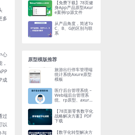
【免费下载】78页健
身App产品原型Axur
头
e案例rp源文件
更多
从产品角度，简述To
C、B、G的区别与联
系
中心
原型模版推荐
能，
旅游出行停车管理端
PP
统计系统Axure原型
模板
P成
医疗后台管理系统 –
Web端后台管理系
统、rp原型、axure
原型
【78页新零售数字化
通过
战略解决方案】PDF
下载
可以
【数字化转型解决方
参与