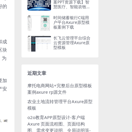
案PPT资源下载】智
好的
慧医疗、智能农牧、
信息化管理系统、供
应链SRM、CRM全流
时间储蓄银行C端用
程管理、工厂实施建
户平台Axure原型模
议、智慧水务平台、
板案例下载
委售企业规划设计等
长飞云管理平台综合
和成
云资源管理Axure原
型模板
区块
，为
近期文章
要加
摩托电商网站+完整后台原型模板
产安
案例axure rp源文件
农业土地流转管理平台Axure原型
模板
o2o教育APP原型设计-客户端
Axure 页面流程图、页面结构
图、需求变更说明、全局说明等-