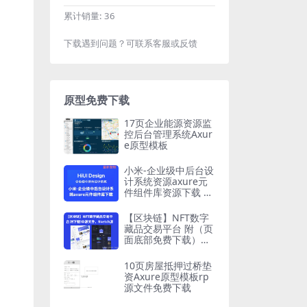
累计销量:
36
下载遇到问题？可联系客服或反馈
原型免费下载
17页企业能源资源监
控后台管理系统Axur
e原型模板
小米-企业级中后台设
计系统资源axure元
件组件库资源下载 Hi
UI Design
【区块链】NFT数字
藏品交易平台 附（页
面底部免费下载）下
载XD源文件、Sketch
源文件、Figma源文
10页房屋抵押过桥垫
件
资Axure原型模板rp
源文件免费下载