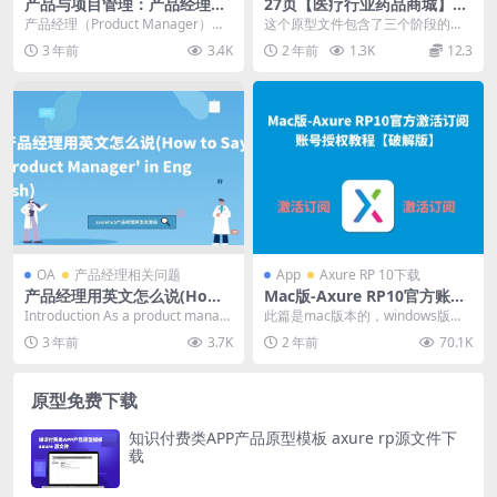
产品与项目管理：产品经理和
27页【医疗行业药品商城】原
项目经理哪个更有发展
型Axure原型模板rp源文件下
产品经理（Product Manager）和
这个原型文件包含了三个阶段的设
载
项目经理（Project Manag...
计内容：第一期、第二期和第三
3 年前
3.4K
2 年前
1.3K
12.3
期。每个阶段都包括了前...
OA
产品经理相关问题
App
Axure RP 10下载
产品经理用英文怎么说(How t
Mac版-Axure RP10官方账号
o Say ‘Product Manager’ in
授权教程【破解版】2024年5
Introduction As a product manag
此篇是mac版本的，windows版本
English)
月已更新
er, it is...
请移步 https://axurehub....
3 年前
3.7K
2 年前
70.1K
原型免费下载
知识付费类APP产品原型模板 axure rp源文件下
载