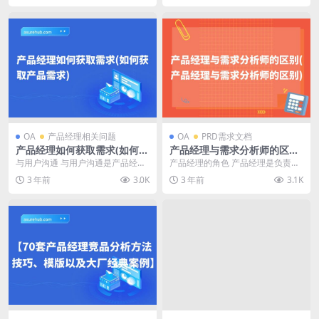
OA
产品经理相关问题
OA
PRD需求文档
产品经理如何获取需求(如何获
产品经理与需求分析师的区别
取产品需求)
(产品经理与需求分析师的区
与用户沟通 与用户沟通是产品经理
产品经理的角色 产品经理是负责产
别)
获取需求的重要途径。产品经理可
品从概念到开发再到上市的全过
3 年前
3.0K
3 年前
3.1K
以通过各种方式与用...
程。他们需要了解市场...