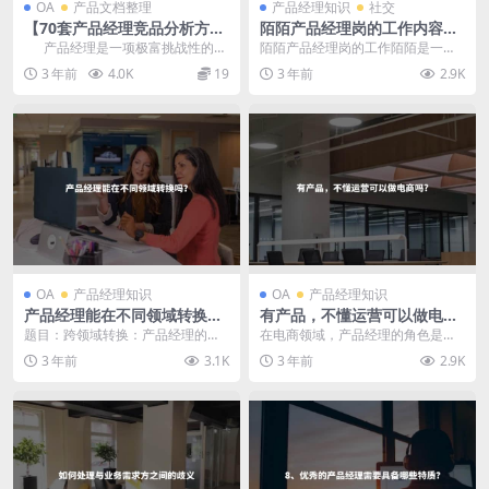
OA
产品文档整理
产品经理知识
社交
【70套产品经理竞品分析方法
陌陌产品经理岗的工作内容是
技巧、模版以及大厂经典案
什么？
产品经理是一项极富挑战性的职
陌陌产品经理岗的工作陌陌是一款
例】
业，需要不...
社交类应用程序，其产品经理负责
3 年前
4.0K
19
3 年前
2.9K
领导和管理陌陌应用的...
OA
产品经理知识
OA
产品经理知识
产品经理能在不同领域转换
有产品，不懂运营可以做电商
吗？
吗?
题目：跨领域转换：产品经理的机
在电商领域，产品经理的角色是非
会与挑战 产品经理是一个多领域技
常重要的。虽然不懂运营可能会给
3 年前
3.1K
3 年前
2.9K
能要求较高的职位，...
电商经营带来一些挑战...