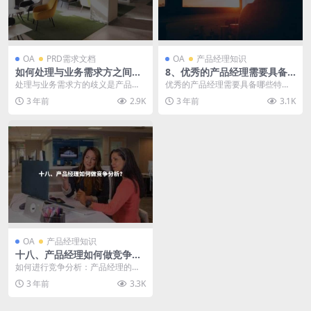
OA
PRD需求文档
OA
产品经理知识
如何处理与业务需求方之间的
8、优秀的产品经理需要具备
歧义
哪些特质？
处理与业务需求方的歧义是产品经
优秀的产品经理需要具备哪些特
理工作中常见的挑战之一。以下是
质？ 产品经理是负责产品开发和管
3 年前
2.9K
3 年前
3.1K
一些建议来解决这种冲...
理的关键角色，他们需...
OA
产品经理知识
十八、产品经理如何做竞争分
析？
如何进行竞争分析：产品经理的实
用指南 竞争分析是产品经理在制定
3 年前
3.3K
和改进产品策略时的...