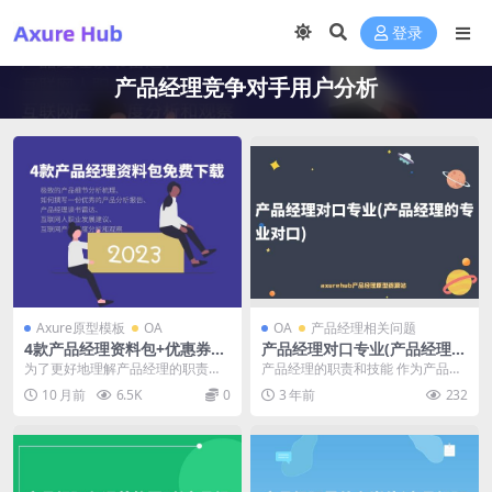
登录
产品经理竞争对手用户分析
Axure原型模板
OA
OA
产品经理相关问题
4款产品经理资料包+优惠券设
产品经理对口专业(产品经理的
计prd文档【免费下载】
专业对口)
为了更好地理解产品经理的职责与
产品经理的职责和技能 作为产品经
技能，并提供实用的工具和资源，
理，其主要职责是负责制定产品的
10 月前
6.5K
0
3 年前
232
我们准备了以下四款免...
战略和规划，从市场...