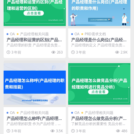
OA
产品经理相关问题
OA
PRD需求文档
产品经理和运营的区别(产品经
产品经理是什么岗位(产品经理
理和运营的区别)
的职责和作用)
产品经理的职责 产品经理是负责产
产品经理的定义 产品经理是负责产
品规划、设计、开发和推广的专业
品规划、开发和推广的职业。他们
3 年前
263
3 年前
2.9K
人员。他们需要通过...
负责整个产品生命周...
OA
产品经理相关问题
OA
产品经理相关问题
产品经理怎么称呼(产品经理的
产品经理怎么做竞品分析(产品
职责和技能)
经理如何进行竞品分析)
产品经理的职责 作为产品经理，他
了解竞品分析的重要性 竞品分析是
们负责产品的整个生命周期，从市
产品经理必备的工作之一，它可以
3 年前
3.5K
3 年前
486
场调研和需求分析开...
帮助产品经理了解市...