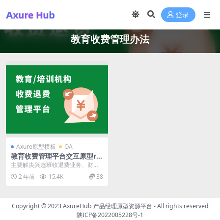
登录
教育收费管理办法
Axure原型模板
OA
教育收费管理平台交互原型rp
源文件（标准后台原型设计PR
主要解决兴趣班收退费业务、财务
D文档）
结算业务。主体功能包含以下模
2 年前
15.4K
38
块： 员工PC端：教务...
Copyright © 2023
AxureHub 产品经理原型资源平台
- All rights reserved
陕ICP备2022005228号-1