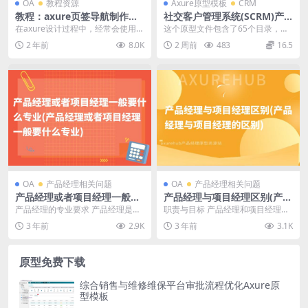
OA
教程资源
Axure原型模板
CRM
教程：axure页签导航制作教
社交客户管理系统(SCRM)产
程（复用性高）｜axurehub
品原型Axure模板下载
在axure设计过程中，经常会使用到
这个原型文件包含了65个目录，涵
设计教程
页签导航，往往需要区别选中和未
盖了产品的各个功能模块。包括登
2 年前
8.0K
2 周前
483
16.5
选中效果时，那...
录、忘记密码、首页...
OA
产品经理相关问题
OA
产品经理相关问题
产品经理或者项目经理一般要
产品经理与项目经理区别(产品
什么专业(产品经理或者项目经
经理与项目经理的区别)
产品经理的专业要求 产品经理是负
职责与目标 产品经理和项目经理在
理一般要什么专业)
责产品的规划、设计、开发和推广
职责和目标上有明显的区别。产品
3 年前
2.9K
3 年前
3.1K
的职位。产品经理需...
经理负责产品的整体...
原型免费下载
综合销售与维修维保平台审批流程优化Axure原
型模板