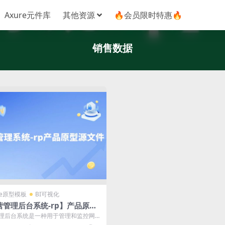
Axure元件库
其他资源
🔥会员限时特惠🔥
销售数据
re原型模板
BI可视化
营管理后台系统-rp】产品原型
件
理后台系统是一种用于管理和监控网站
动的工具，通过实时数据分析和灵活