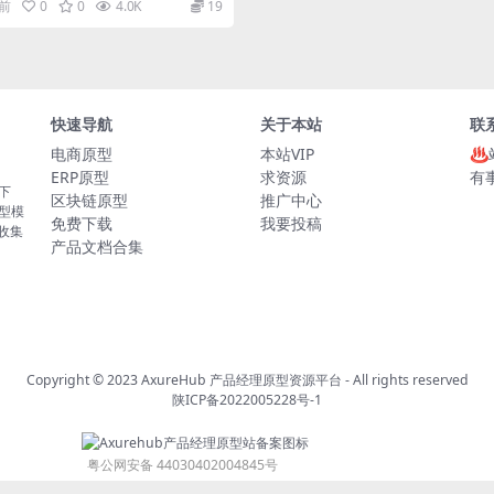
月前
0
0
4.0K
19
快速导航
关于本站
联
电商原型
本站VIP
♨
ERP原型
求资源
有
板下
区块链原型
推广中心
原型模
免费下载
我要投稿
的收集
产品文档合集
Copyright © 2023
AxureHub 产品经理原型资源平台
- All rights reserved
陕ICP备2022005228号-1
粤公网安备 44030402004845号