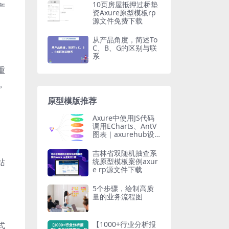
10页房屋抵押过桥垫
产
资Axure原型模板rp
源文件免费下载
从产品角度，简述To
C、B、G的区别与联
系
重
，
原型模版推荐
Axure中使用JS代码
调用ECharts、AntV
图表｜axurehub设
计教程
、
吉林省双随机抽查系
统原型模板案例axur
站
e rp源文件下载
5个步骤，绘制高质
量的业务流程图
【1000+行业分析报
式