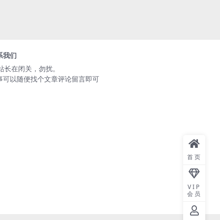
系我们
️站长在闭关，勿扰。
事可以随便找个文章评论留言即可
首页
VIP
会员