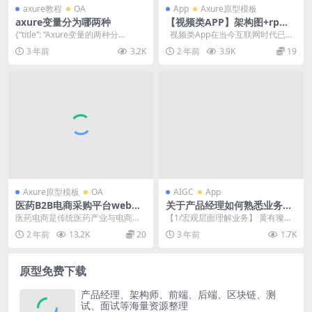
axure教程
OA
App
Axure原型模板
axure变量分为哪两种
【视频类APP】架构图+rp产
品原型源文件
{“title”: “Axure变量的两种分...
视频类App在当今互联网时代已经
成为人们日常生活中不可或缺的一
3 年前
3.2K
2 年前
3.9K
19
部分...
Axure原型模板
OA
AIGC
App
医药B2B电商采购平台web端
关于产品经理如何熟悉业务的
Axure原型文件
10 条方法论
医药电商是传统医药产业与电商融
【1/宏观层面理解业务】 黄有璨在
合发展的新业态，是医药产业与“互
他的《运营之光 3.0》里说过一段
2 年前
13.2K
20
3 年前
1.7K
联网+”结合的积极...
话：任何国家...
原型免费下载
产品经理、架构师、前端、后端、区块链、测
试、面试等海量资源整理