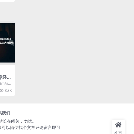
品经理
过18
的产品
不做
到了广
3.3K
..
大的
系我们
️站长在闭关，勿扰。
事可以随便找个文章评论留言即可
首页