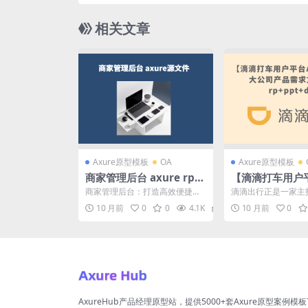
相关文章
Axure原型模板
OA
Axure原型模板
商家管理后台 axure rp产
【滴滴打车用户平
品原型源文件下载
e原型】大公司
商家管理后台：打造高效便捷的
滴滴出行正是一家主
档下载rp+ppt+
电商运营平台 商家管理后台的功
的综合服务平台，是
10 月前
0
0
4.1K
19
10 月前
0
能与特点 商家管理后台...
专车、快车、顺风车、代
AxureHub产品经理原型站，提供5000+套Axure原型案例模