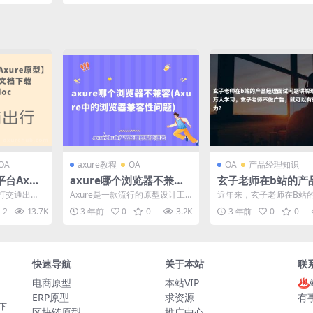
OA
axure教程
OA
OA
产品经理知识
台Axur
axure哪个浏览器不兼容
玄子老师在b站的产
产品需求文
(Axure中的浏览器兼容性
面试问题讲解现在超
打交通出行
Axure是一款流行的原型设计工
近年来，玄子老师在B站
doc
问题)
万人学习，玄子老师
盖出租车、
具，可用于创建交互式的网页和
经理面试问题讲解视频受
2
13.7K
20
3 年前
0
0
3.2K
3 年前
0
0
驾...
移动应用原型。然而，...
大用户的热烈关注与喜爱，.
广告，就可以有这么
影响力？
快速导航
关于本站
联
电商原型
本站VIP
♨
ERP原型
求资源
有
板下
区块链原型
推广中心