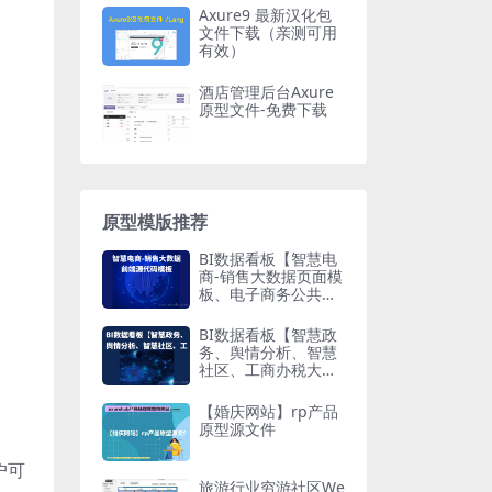
Axure9 最新汉化包
文件下载（亲测可用
有效）
酒店管理后台Axure
原型文件-免费下载
原型模版推荐
BI数据看板【智慧电
商-销售大数据页面模
板、电子商务公共服
务平台大数据中心、
运营大数据】前端HT
BI数据看板【智慧政
ML源文件下载
务、舆情分析、智慧
社区、工商办税大数
据监控平台、土地交
易大数据可视化平
【婚庆网站】rp产品
台】前端HTML源文
原型源文件
件下载
户可
旅游行业穷游社区We