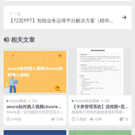
下一篇
【72页PPT】智能业务运维平台解决方案（精华
版）
相关文章
axure教程
OA
Axure原型模板
OA
axure如何插入视频(Axure如
【卡券管理系统】流程图+思
何插入视频)
维导图+产品原型源文件
Axure是一款功能强大的原型设计
随着电子商务的蓬勃发展和商家对
工具，它能够帮助设计师快速创建
于促销活动的重视，卡券营销逐渐
3 年前
5.6K
3 周前
4.0K
19
交互式原型。在设...
成为各行业企业吸引顾...