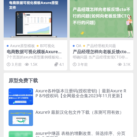
Axure原型模板
BI可视化
OA
产品经理相关问题
电商数据可视化模板Axure原
产品经理怎样向老板反馈cto
型文件
不行的问题(如何向老板反馈C
7个页面的axure原型案例模板站，
明确问题 当产品经理发现CTO存在
TO不行的问题)
包括：首页、用户详情数据、新增
问题时，首先要明确问题的性质和
3 月前
1.5K
4.1
3 年前
3.1K
订单数、今日资...
影响。这需要仔细...
原型免费下载
Axure各种版本注册码(授权密钥) | 最新Axure R
P 8/9授权码【全网最全合集2023年11月更新】
Axure9 最新汉化包文件下载（亲测可用有效）
axure中继器 表格的增删改查、筛选排序、分页