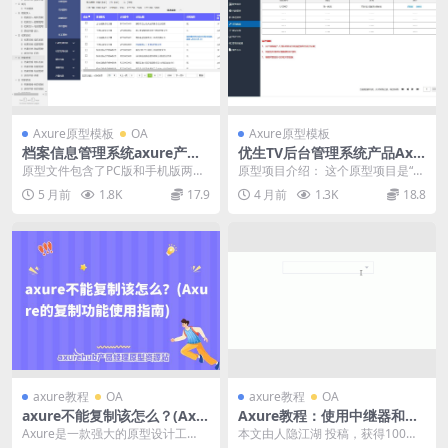
Axure原型模板
OA
Axure原型模板
档案信息管理系统axure产品
优生TV后台管理系统产品Axu
原型案例模板下载
re原型模板案例下载
原型文件包含了PC版和手机版两个
原型项目介绍： 这个原型项目是“优
版本，主要围绕档案系统展开设
生TV后台”的管理界面，旨在为视频
5 月前
1.8K
17.9
4 月前
1.3K
18.8
计。共有42个目录，...
内容平台提供...
axure教程
OA
axure教程
OA
axure不能复制该怎么？(Axu
Axure教程：使用中继器和动
re的复制功能使用指南)
态面板制作自定义下拉框
Axure是一款强大的原型设计工
本文由人隐江湖 投稿，获得100金
（一）｜axurehub设计教程