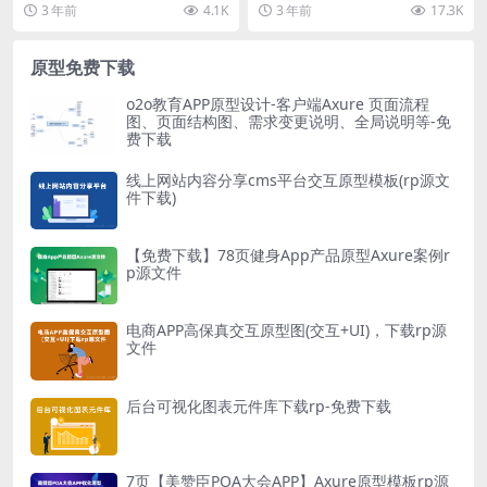
具，它能够帮助用户快速创建交互
币奖励。 本系列教程主要介绍如何
3 年前
4.1K
3 年前
17.3K
式原型。在使用Ax...
使用axure...
原型免费下载
o2o教育APP原型设计-客户端Axure 页面流程
图、页面结构图、需求变更说明、全局说明等-免
费下载
线上网站内容分享cms平台交互原型模板(rp源文
件下载)
【免费下载】78页健身App产品原型Axure案例r
p源文件
电商APP高保真交互原型图(交互+UI)，下载rp源
文件
后台可视化图表元件库下载rp-免费下载
7页【美赞臣POA大会APP】Axure原型模板rp源