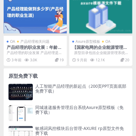
OA
产品经理相关问题
Axure原型模板
OA
产品经理的职业发展：年龄不
【国家电网的企业能源管理系
是障碍，经验与技能才是关键
统】axure模板源文件下载
产品经理的职业发展 产品经理是一
原型目录包括企业能源管理系统
项充满挑战和发展机会的职业。他
登陆 首页 首页（普通员工） 首页
3 年前
3.0K
19
9 月前
12.1K
20
们负责产品策划、需...
（...
原型免费下载
人工智能产品经理的新起点（200页PPT页面底部
免费下载）
同城速递服务管理后台系统Axure原型模板（免
费下载）
敏感词风控模块后台管理-AXURE rp原型文件免
费下载