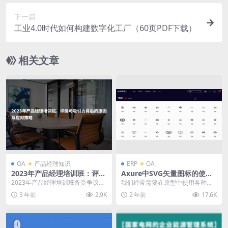
下一篇
工业4.0时代如何构建数字化工厂（60页PDF下载）
相关文章
OA
产品经理知识
ERP
OA
2023年产品经理培训班：评价
Axure中SVG矢量图标的使用
与吸引力背后的原因及应对策
方法及资源推荐｜axurehub
2023年产品经理培训班备受争议，
我们经常需要在原型中使用各种各
略
设计教程
有人认为这些培训班全是误人子
样的图标，所以往往需要大量的图
3 年前
2.9K
2 年前
17.6K
弟，但仍有人上当受...
标素材。并且，为了保...