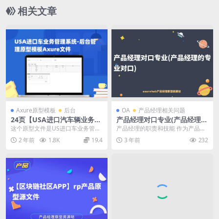
相关文章
Axure原型模板
后台
OA
产品经理相关问题
24页【USA进口汽车辆业务管
产品经理对口专业(产品经理的
理系统-后台管理】原型模板A
专业对口)
这个原型文件是US进口车业务管理
产品经理的职责和技能 作为产品经
xure文件
系统的案例模板，总共包括24个目
理，其主要职责是负责制定产品的
2 年前
1.8K
19.4
3 年前
232
录。目录包括：登...
战略和规划，从市场...