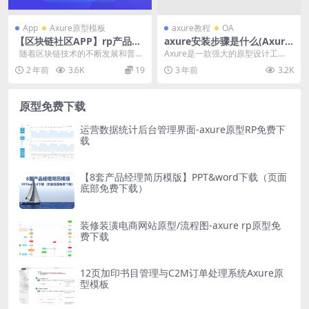
App
Axure原型模板
axure教程
OA
【区块链社区APP】rp产品原
axure安装步骤是什么(Axure
型源文件
安装步骤)
随着区块链技术的不断发展和普
Axure是一款强大的原型设计工
及，区块链社区APP作为数字化社
具，它可以帮助用户快速创建交互
2 年前
3.6K
19
3 年前
3.2K
交与价...
式原型。如果你想安...
原型免费下载
运营数据统计后台管理界面-axure原型RP免费下
载
【8套产品经理简历模版】PPT&word下载（页面
底部免费下载）
装修装潢电商网站原型/流程图-axure rp原型免
费下载
12页加印书目管理与C2M订单处理系统Axure原
型模板