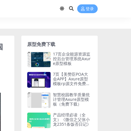
登录
原型免费下载
国
17页企业能源资源监
控后台管理系统Axur
e原型模板
7页【美赞臣POA大
会APP】Axure原型
模板rp源文件免费下
载
智慧校园教学质量统
计管理Axure原型模
板（免费下载）
产品经理必读（全
文）《微信之父张小
龙2351条饭否日记》