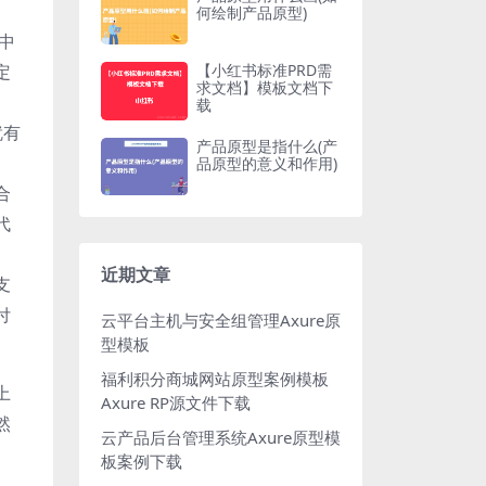
何绘制产品原型)
中
定
【小红书标准PRD需
求文档】模板文档下
载
就有
产品原型是指什么(产
品原型的意义和作用)
合
代
近期文章
支
付
云平台主机与安全组管理Axure原
型模板
福利积分商城网站原型案例模板
上
Axure RP源文件下载
然
云产品后台管理系统Axure原型模
板案例下载