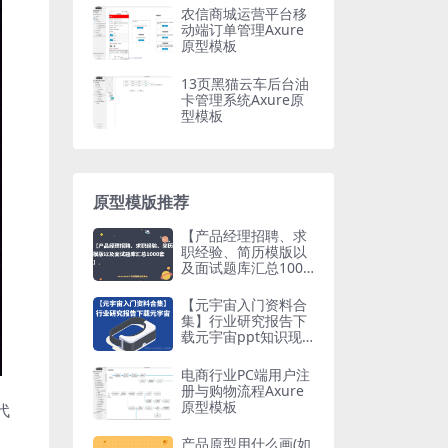
农信商城运营平台移
动端订单管理Axure
原型模板
13页黑猫云车后台油
卡管理系统Axure原
型模板
原型模版推荐
【产品经理招聘、求
职经验、简历模版以
及面试题库汇总1000
套】
【元宇宙入门资料合
集】行业研究报告下
载元宇宙ppt知识现
状分析
电商行业PC端用户注
册与购物流程Axure
原型模板
代
产品原型用什么画(如