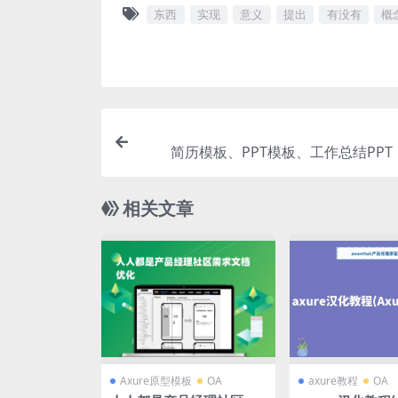
东西
实现
意义
提出
有没有
概
简历模板、PPT模板、工作总结PP
载）
相关文章
Axure原型模板
OA
axure教程
OA