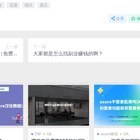
念
流通
现代
真正
分享
上一篇
下一篇
T（免费下
大家都是怎么找副业赚钱的啊？
阿里云盘
ERP
OA
axure教程
OA