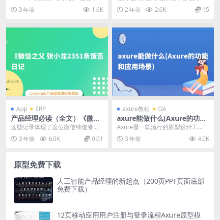
步骤： 你需要创建一个新的原型项
商平台提供一个全面的后台管理解
3 年前
1.6K
2 年前
2.6K
15
目。在Axur...
决方案。 原型文档包...
App
ERP
axure教程
OA
产品经理必读（全文）《微信
axure能做什么(Axure的功能
之父张小龙2351条饭否日记》
和应用场景)
这些记录体现了这位微信缔造者的
Axure是一款流行的原型设计工
许多个性、思想和观点，印象比较
具，它可以帮助用户快速创建交互
3 年前
6.0K
0.01
3 年前
4.0K
深刻有以下几点： 一...
式原型，用于展示和...
原型免费下载
人工智能产品经理的新起点（200页PPT页面底部
免费下载）
12页移动应用用户注册与登录流程Axure原型模