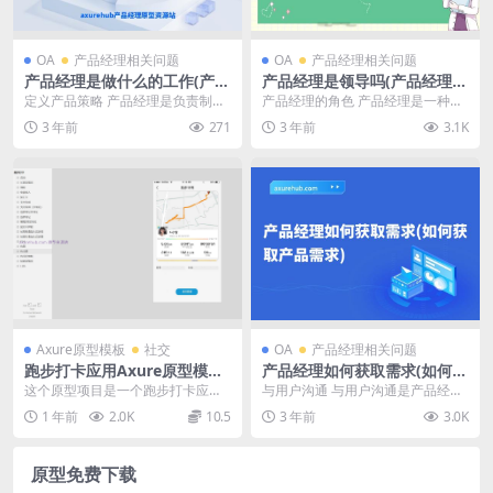
OA
产品经理相关问题
OA
产品经理相关问题
产品经理是做什么的工作(产品
产品经理是领导吗(产品经理的
经理的工作职责)
领导力)
定义产品策略 产品经理是负责制定
产品经理的角色 产品经理是一种管
产品策略的关键角色。他们需要了
理、协调和推动产品开发的角色，
3 年前
271
3 年前
3.1K
解市场需求和竞争环...
他们负责制定产品策...
Axure原型模板
社交
OA
产品经理相关问题
跑步打卡应用Axure原型模板
产品经理如何获取需求(如何获
案例下载
取产品需求)
这个原型项目是一个跑步打卡应
与用户沟通 与用户沟通是产品经理
用，旨在鼓励用户参与跑步活动并
获取需求的重要途径。产品经理可
1 年前
2.0K
10.5
3 年前
3.0K
记录他们的运动成果。以...
以通过各种方式与用...
原型免费下载