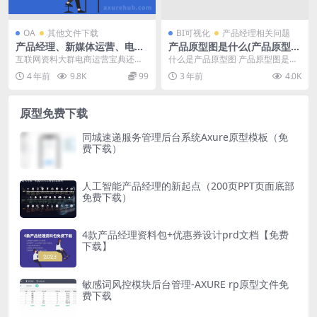
OA
其他文件下载
BI可视化
产品经理相关问题
产品经理、新媒体运营、电商
产品原型图是什么(产品原型图
营销、互联网创业等600G资
的重要性)
互联网资料大群电商运营宝典还有
什么是产品原型图 产品原型图是产
源?永久会员专属
一堆新媒体的资料，教程等等，比
品设计过程中的一种可视化工具，
4 年前
9.8K
99
3 年前
4.0K
较丰富，大家可以自...
用于展示产品的外观...
原型免费下载
同城速递服务管理后台系统Axure原型模板（免
费下载）
人工智能产品经理的新起点（200页PPT页面底部
免费下载）
4款产品经理资料包+优惠券设计prd文档【免费
下载】
敏感词风控模块后台管理-AXURE rp原型文件免
费下载