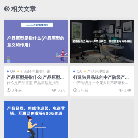
相关文章
OA
产品经理相关问题
OA
产品经理知识
产品原型是指什么(产品原型的
打造独具品味的中产阶级产
意义和作用)
品：关键要素与市场策略
什么是产品原型 产品原型是指为了
中产阶级是一个庞大且不断增长的
验证和展示产品概念而创建的初步
消费群体，他们对产品的要求更加
3 年前
3.2K
3 年前
3.4K
模型或样品。它是产...
苛刻和多样化。为了成...